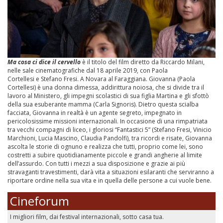
Ma cosa ci dice il cervello
è il titolo del film diretto da Riccardo Milani,
nelle sale cinematografiche dal 18 aprile 2019, con Paola
Cortellesi e Stefano Fresi. A Novara al Faraggiana. Giovanna (Paola
Cortellesi) è una donna dimessa, addirittura noiosa, che si divide tra il
lavoro al Ministero, gli impegni scolastici di sua figlia Martina e gli sfottò
della sua esuberante mamma (Carla Signoris). Dietro questa scialba
facciata, Giovanna in realtà è un agente segreto, impegnato in
pericolosissime missioni internazionali. In occasione di una rimpatriata
tra vecchi compagni di liceo, i gloriosi “Fantastici 5” (Stefano Fresi, Vinicio
Marchioni, Lucia Mascino, Claudia Pandolfi), tra ricordi e risate, Giovanna
ascolta le storie di ognuno e realizza che tutti, proprio come lei, sono
costretti a subire quotidianamente piccole e grandi angherie al limite
dell’assurdo. Con tutti i mezzi a sua disposizione e grazie ai più
stravaganti travestimenti, darà vita a situazioni esilaranti che serviranno a
riportare ordine nella sua vita e in quella delle persone a cui vuole bene.
Cineforum
I migliori film, dai festival internazionali, sotto casa tua.