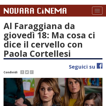
Salta
al
Toggl
contenuto
naviga
principale
Al Faraggiana da
giovedì 18: Ma cosa ci
dice il cervello con
Paola Cortellesi
Seguici su
Condividi