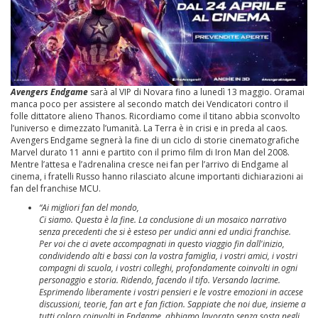
Avengers Endgame
sarà al VIP di Novara fino a lunedì 13 maggio. Oramai
manca poco per assistere al secondo match dei Vendicatori contro il
folle dittatore alieno Thanos. Ricordiamo come il titano abbia sconvolto
l’universo e dimezzato l’umanità. La Terra è in crisi e in preda al caos.
Avengers Endgame segnerà la fine di un ciclo di storie cinematografiche
Marvel durato 11 anni e partito con il primo film di Iron Man del 2008.
Mentre l’attesa e l’adrenalina cresce nei fan per l’arrivo di Endgame al
cinema, i fratelli Russo hanno rilasciato alcune importanti dichiarazioni ai
fan del franchise MCU.
“Ai migliori fan del mondo,
Ci siamo. Questa è la fine. La conclusione di un mosaico narrativo
senza precedenti che si è esteso per undici anni ed undici franchise.
Per voi che ci avete accompagnati in questo viaggio fin dall'inizio,
condividendo alti e bassi con la vostra famiglia, i vostri amici, i vostri
compagni di scuola, i vostri colleghi, profondamente coinvolti in ogni
personaggio e storia. Ridendo, facendo il tifo. Versando lacrime.
Esprimendo liberamente i vostri pensieri e le vostre emozioni in accese
discussioni, teorie, fan art e fan fiction. Sappiate che noi due, insieme a
tutti coloro coinvolti in Endgame, abbiamo lavorato senza sosta negli