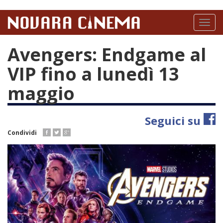
Salta
al
Toggl
contenuto
naviga
principale
Avengers: Endgame al
VIP fino a lunedì 13
maggio
Seguici su
Condividi