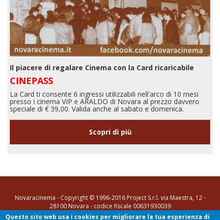
Il piacere di regalare Cinema con la Card ricaricabile
CINEPASS
La Card ti consente 6 ingressi utilizzabili nell'arco di 10 mesi
presso i cinema VIP e ARALDO di Novara al prezzo davvero
speciale di € 39,00. Valida anche al sabato e domenica.
Scopri di più
Novaracinema - Copyright © 1996-2016 Project S.r.l. via Maestra, 12 -
28100 Novara - codice fiscale 00631930039
Questo sito web usa i cookies per migliorare la tua esperienza di
tel. 0321 35731
-
info@novaracinema.it