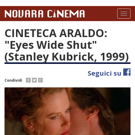
Salta
al
Toggl
contenuto
naviga
principale
CINETECA ARALDO:
"Eyes Wide Shut"
(Stanley Kubrick, 1999)
Seguici su
Condividi