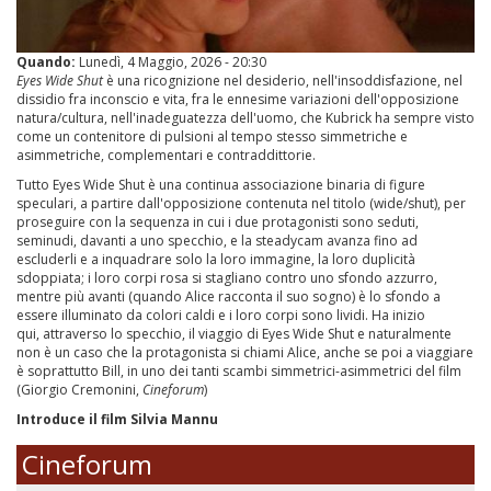
Quando:
Lunedì, 4 Maggio, 2026 - 20:30
Eyes Wide Shut
è una ricognizione nel desiderio, nell'insoddisfazione, nel
dissidio fra inconscio e vita, fra le ennesime variazioni dell'opposizione
natura/cultura, nell'inadeguatezza dell'uomo, che Kubrick ha sempre visto
come un contenitore di pulsioni al tempo stesso simmetriche e
asimmetriche, complementari e contraddittorie.
Tutto Eyes Wide Shut è una continua associazione binaria di figure
speculari, a partire dall'opposizione contenuta nel titolo (wide/shut), per
proseguire con la sequenza in cui i due protagonisti sono seduti,
seminudi, davanti a uno specchio, e la steadycam avanza fino ad
escluderli e a inquadrare solo la loro immagine, la loro duplicità
sdoppiata; i loro corpi rosa si stagliano contro uno sfondo azzurro,
mentre più avanti (quando Alice racconta il suo sogno) è lo sfondo a
essere illuminato da colori caldi e i loro corpi sono lividi. Ha inizio
qui, attraverso lo specchio, il viaggio di Eyes Wide Shut e naturalmente
non è un caso che la protagonista si chiami Alice, anche se poi a viaggiare
è soprattutto Bill, in uno dei tanti scambi simmetrici-asimmetrici del film
(Giorgio Cremonini,
Cineforum
)
Introduce il film Silvia Mannu
Cineforum