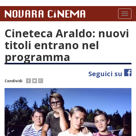
Salta
al
Toggl
contenuto
naviga
principale
Cineteca Araldo: nuovi
titoli entrano nel
programma
Seguici su
Condividi