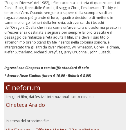
“Stagioni Diverse” del 1982), il film racconta la storia di quattro amici di
Castle Rock, il sensibile Gordie, il saggio Chris, l'esuberante Teddy e il
timoroso Vern. Quando vengono a sapere della scomparsa di un
ragazzo poco più grande di loro, i quattro decidono di mettersi in
cammino lungo i binari della ferrovia, attraversando i boschi
dell’Oregon. Quella che inizia come un’avventura si trasforma presto in
un’esperienza destinata a segnare per sempre la loro crescita e il
passaggio dall’infanzia all’età adulta.Il film, che deve il suo titolo
all’omonimo brano Stand by Me inserito nella colonna sonora, è
interpretato tra gli altri da River Phoenix, Wil Wheaton, Corey Feldman,
Kiefer Sutherland, Richard Dreyfuss, Jerry O'Connell, John Cusack.
Ingressi con Cinepass o con tariffe standard di sala
* Evento Nexo Studios (Interi € 10,00 - Ridotti € 8,00)
Cineforum
I migliori film, dai festival internazionali, sotto casa tua.
Cineteca Araldo
In attesa del prossimo film...