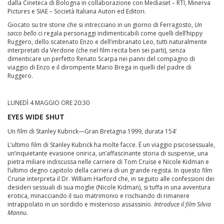
dalla Cineteca di Bologna in collaborazione con Mediaset – RTI, Minerva
Pictures e SIAE – Società Italiana Autori ed Editori.
Giocato su tre storie che si intrecciano in un giorno di Ferragosto,
Un
sacco bello
ci regala personaggi indimenticabili come quelli dell’hippy
Ruggero, dello scatenato Enzo e dell’imbranato Leo, tutti naturalmente
interpretati da Verdone (che nel film recita ben sei parti), senza
dimenticare un perfetto Renato Scarpa nei panni del compagno di
viaggio di Enzo e il dirompente Mario Brega in quelli del padre di
Ruggero.
LUNEDÌ 4 MAGGIO ORE 20:30
EYES WIDE SHUT
Un film di Stanley Kubrick—Gran Bretagna 1999, durata 154’
L’ultimo film di Stanley Kubrick ha molte facce. È un viaggio psicosessuale,
un’inquietante evasione onirica, un’affascinante storia di suspense, una
pietra miliare indiscussa nelle carriere di Tom Cruise e Nicole Kidman e
l’ultimo degno capitolo della carriera di un grande regista. In questo film
Cruise interpreta il Dr. William Harford che, in seguito alle confessioni dei
desideri sessuali di sua moglie (Nicole Kidman), si tuffa in una avventura
erotica, minacciando il suo matrimonio e rischiando di rimanere
intrappolato in un sordido e misterioso assassinio.
Introduce il film Silvia
Mannu.