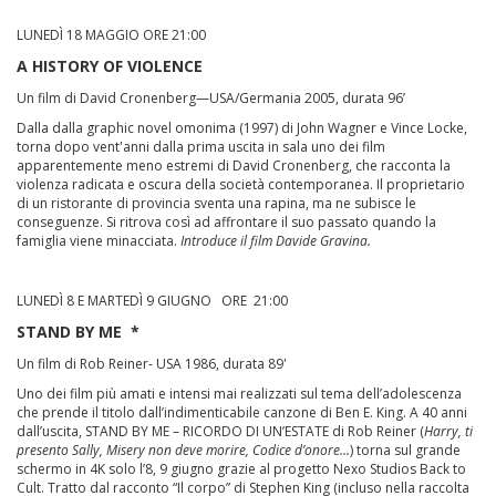
LUNEDÌ 18 MAGGIO ORE 21:00
A HISTORY OF VIOLENCE
Un film di David Cronenberg—USA/Germania 2005, durata 96’
Dalla dalla graphic novel omonima (1997) di John Wagner e Vince Locke,
torna dopo vent'anni dalla prima uscita in sala uno dei film
apparentemente meno estremi di David Cronenberg, che racconta la
violenza radicata e oscura della società contemporanea. Il proprietario
di un ristorante di provincia sventa una rapina, ma ne subisce le
conseguenze. Si ritrova così ad affrontare il suo passato quando la
famiglia viene minacciata.
Introduce il film Davide Gravina.
LUNEDÌ 8 E MARTEDÌ 9 GIUGNO ORE 21:00
STAND BY ME *
Un film di Rob Reiner- USA 1986, durata 89'
Uno dei film più amati e intensi mai realizzati sul tema dell’adolescenza
che prende il titolo dall’indimenticabile canzone di Ben E. King. A 40 anni
dall’uscita, STAND BY ME – RICORDO DI UN’ESTATE di Rob Reiner (
Harry, ti
presento Sally, Misery non deve morire, Codice d’onore…
) torna sul grande
schermo in 4K solo l’8, 9 giugno grazie al progetto Nexo Studios Back to
Cult. Tratto dal racconto “Il corpo” di Stephen King (incluso nella raccolta