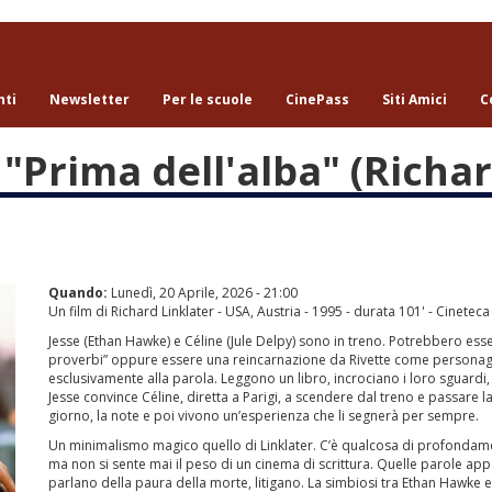
nti
Newsletter
Per le scuole
CinePass
Siti Amici
C
Prima dell'alba" (Richard
Quando:
Lunedì, 20 Aprile, 2026 - 21:00
Un film di Richard Linklater - USA, Austria - 1995 - durata 101' - Cinetec
Jesse (Ethan Hawke) e Céline (Jule Delpy) sono in treno. Potrebbero ess
proverbi” oppure essere una reincarnazione da Rivette come personaggi 
esclusivamente alla parola. Leggono un libro, incrociano i loro sguardi,
Jesse convince Céline, diretta a Parigi, a scendere dal treno e passare la g
giorno, la note e poi vivono un’esperienza che li segnerà per sempre.
Un minimalismo magico quello di Linklater. C’è qualcosa di profondament
ma non si sente mai il peso di un cinema di scrittura. Quelle parole app
parlano della paura della morte, litigano. La simbiosi tra Ethan Hawke e 