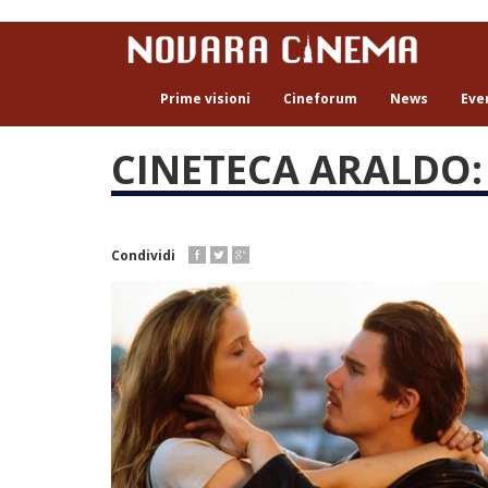
Salta
al
contenuto
principale
Prime visioni
Cineforum
News
Eve
CINETECA ARALDO: "
Condividi