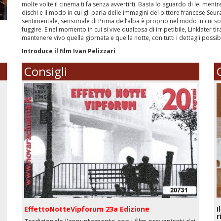
molte volte il cinema ti fa senza avvertirti. Basta lo sguardo di lei me
dischi e il modo in cui gli parla delle immagini del pittore francese Seu
sentimentale, sensoriale di Prima dell’alba è proprio nel modo in cui s
fuggire. E nel momento in cui si vive qualcosa di irripetibile, Linklater t
mantenere vivo quella giornata e quella notte, con tutti i dettagli possibi
Introduce il film Ivan Pelizzari
Consigli
EffettoNotteVipforum 23a Edizione
I
r