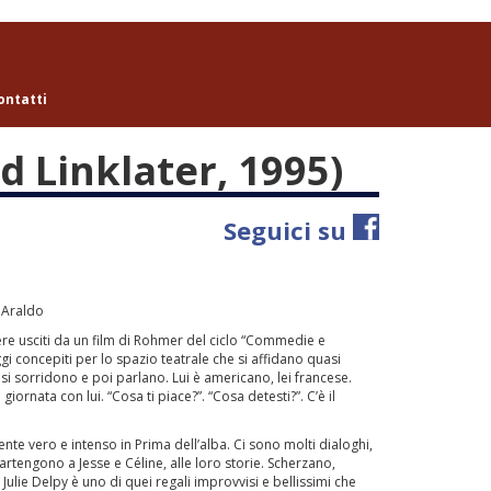
ontatti
 Linklater, 1995)
Seguici su
a Araldo
ere usciti da un film di Rohmer del ciclo “Commedie e
concepiti per lo spazio teatrale che si affidano quasi
 si sorridono e poi parlano. Lui è americano, lei francese.
iornata con lui. “Cosa ti piace?”. “Cosa detesti?”. C’è il
e vero e intenso in Prima dell’alba. Ci sono molti dialoghi,
artengono a Jesse e Céline, alle loro storie. Scherzano,
Julie Delpy è uno di quei regali improvvisi e bellissimi che