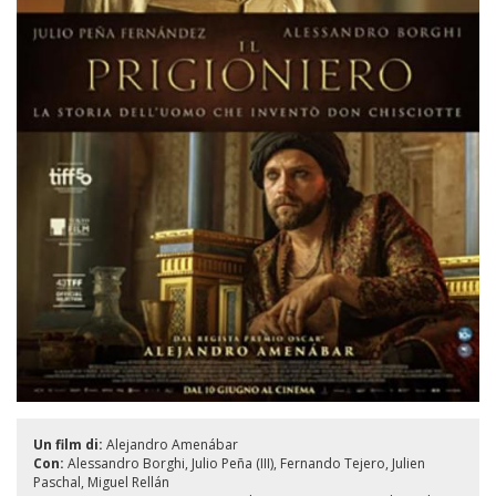
Un film di:
Alejandro Amenábar
Con:
Alessandro Borghi
Julio Peña (III)
Fernando Tejero
Julien
Paschal
Miguel Rellán