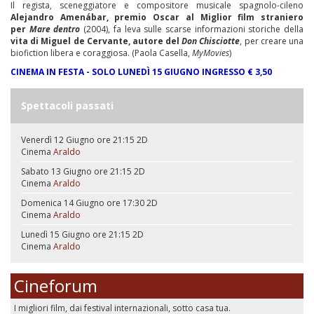
Il regista, sceneggiatore e compositore musicale spagnolo-cileno
Alejandro Amenábar, premio Oscar al Miglior film straniero
per
Mare dentro
(2004), fa leva sulle scarse informazioni storiche della
vita di Miguel de Cervante, autore del
Don Chisciotte
, per creare una
biofiction libera e coraggiosa. (Paola Casella,
MyMovies
)
CINEMA IN FESTA - SOLO LUNEDÌ 15 GIUGNO INGRESSO € 3,50
Spettacoli passati
Venerdì 12 Giugno ore 21:15
2D
Cinema
Araldo
Sabato 13 Giugno ore 21:15
2D
Cinema
Araldo
Domenica 14 Giugno ore 17:30
2D
Cinema
Araldo
Lunedì 15 Giugno ore 21:15
2D
Cinema
Araldo
Cineforum
I migliori film, dai festival internazionali, sotto casa tua.