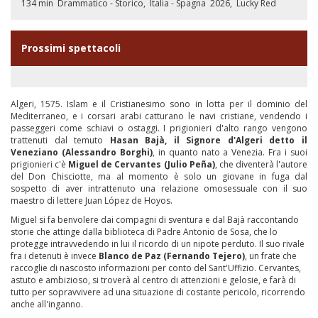
134 min
Drammatico - Storico
Italia - Spagna
2026
Lucky Red
Prossimi spettacoli
Algeri, 1575. Islam e il Cristianesimo sono in lotta per il dominio del
Mediterraneo, e i corsari arabi catturano le navi cristiane, vendendo i
passeggeri come schiavi o ostaggi. I prigionieri d'alto rango vengono
trattenuti dal temuto
Hasan Bajà, il Signore d'Algeri detto il
Veneziano (Alessandro Borghi)
, in quanto nato a Venezia. Fra i suoi
prigionieri c'è
Miguel de Cervantes (Julio Peña)
, che diventerà l'autore
del Don Chisciotte, ma al momento è solo un giovane in fuga dal
sospetto di aver intrattenuto una relazione omosessuale con il suo
maestro di lettere Juan López de Hoyos.
Miguel si fa benvolere dai compagni di sventura e dal Bajà raccontando
storie che attinge dalla biblioteca di Padre Antonio de Sosa, che lo
protegge intravvedendo in lui il ricordo di un nipote perduto. Il suo rivale
fra i detenuti è invece
Blanco de Paz (Fernando Tejero)
, un frate che
raccoglie di nascosto informazioni per conto del Sant'Uffizio. Cervantes,
astuto e ambizioso, si troverà al centro di attenzioni e gelosie, e farà di
tutto per sopravvivere ad una situazione di costante pericolo, ricorrendo
anche all'inganno.