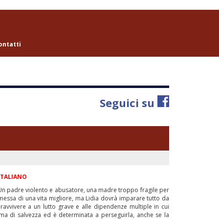
ontatti
Seguici su
ITALIANO
. Un padre violento e abusatore, una madre troppo fragile per
omessa di una vita migliore, ma Lidia dovrà imparare tutto da
ravvivere a un lutto grave e alle dipendenze multiple in cui
forma di salvezza ed è determinata a perseguirla, anche se la