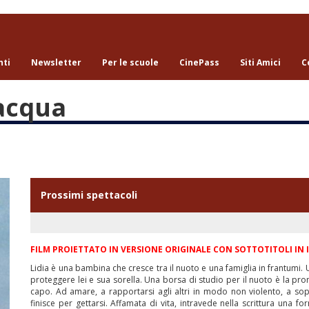
nti
Newsletter
Per le scuole
CinePass
Siti Amici
C
'acqua
Prossimi spettacoli
FILM PROIETTATO IN VERSIONE ORIGINALE CON SOTTOTITOLI IN 
Lidia è una bambina che cresce tra il nuoto e una famiglia in frantumi
proteggere lei e sua sorella. Una borsa di studio per il nuoto è la pr
capo. Ad amare, a rapportarsi agli altri in modo non violento, a sop
finisce per gettarsi. Affamata di vita, intravede nella scrittura una 