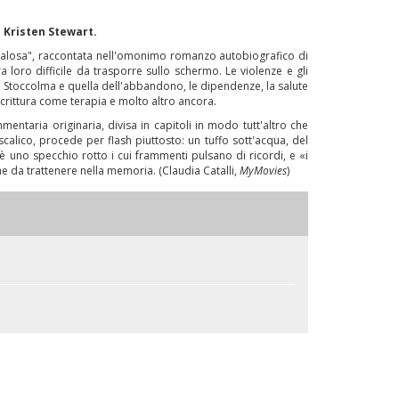
i Kristen Stewart.
andalosa", raccontata nell'omonimo romanzo autobiografico di
loro difficile da trasporre sullo schermo. Le violenze e gli
me di Stoccolma e quella dell'abbandono, le dipendenze, la salute
 scrittura come terapia e molto altro ancora.
mentaria originaria, divisa in capitoli in modo tutt'altro che
scalico, procede per flash piuttosto: un tuffo sott'acqua, del
è uno specchio rotto i cui frammenti pulsano di ricordi, e «i
he da trattenere nella memoria. (Claudia Catalli,
MyMovies
)