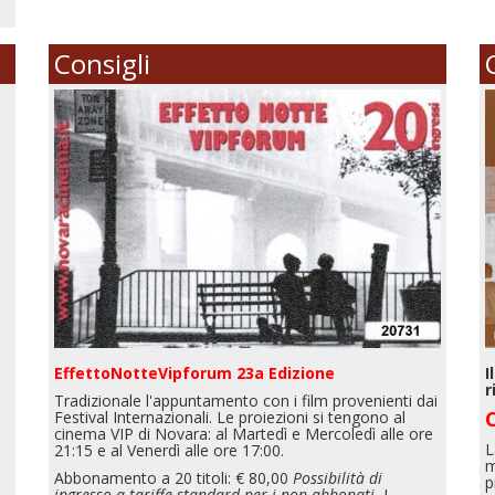
Consigli
EffettoNotteVipforum 23a Edizione
I
r
Tradizionale l'appuntamento con i film provenienti dai
Festival Internazionali. Le proiezioni si tengono al
cinema VIP di Novara: al Martedì e Mercoledì alle ore
L
21:15 e al Venerdì alle ore 17:00.
m
Abbonamento a 20 titoli: € 80,00
Possibilità di
p
ingresso a tariffe standard per i non abbonati.
I