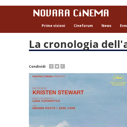
Salta
al
contenuto
principale
Prime visioni
Cineforum
News
Eve
La cronologia dell
Condividi