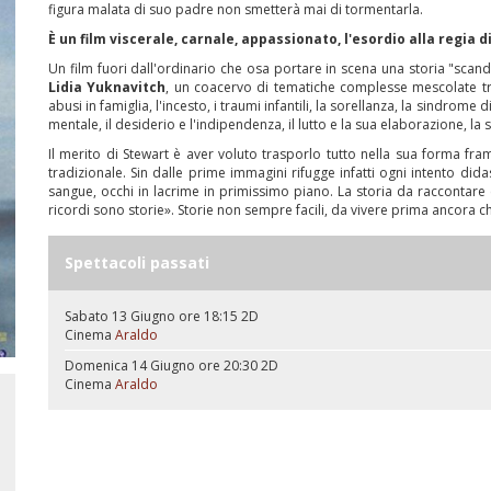
figura malata di suo padre non smetterà mai di tormentarla.
È un film viscerale, carnale, appassionato, l'esordio alla regia d
Un film fuori dall'ordinario che osa portare in scena una storia "sc
Lidia Yuknavitch
, un coacervo di tematiche complesse mescolate tra 
abusi in famiglia, l'incesto, i traumi infantili, la sorellanza, la sindro
mentale, il desiderio e l'indipendenza, il lutto e la sua elaborazione, la
Il merito di Stewart è aver voluto trasporlo tutto nella sua forma fram
tradizionale. Sin dalle prime immagini rifugge infatti ogni intento dida
sangue, occhi in lacrime in primissimo piano. La storia da raccontare 
ricordi sono storie». Storie non sempre facili, da vivere prima ancora c
Spettacoli passati
Sabato 13 Giugno ore 18:15
2D
Cinema
Araldo
Domenica 14 Giugno ore 20:30
2D
Cinema
Araldo