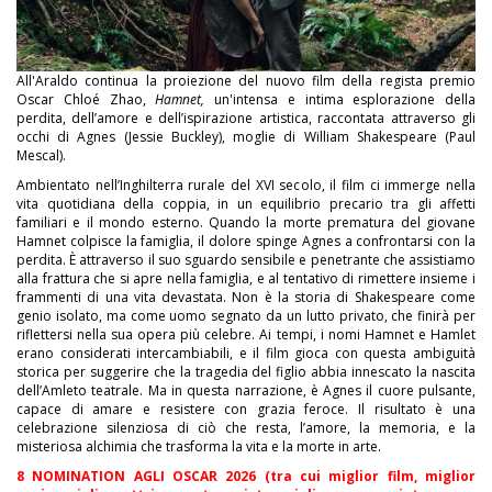
All'Araldo continua la proiezione del nuovo film della regista premio
Oscar Chloé Zhao,
Hamnet,
un'intensa e intima esplorazione della
perdita, dell’amore e dell’ispirazione artistica, raccontata attraverso gli
occhi di Agnes (Jessie Buckley), moglie di William Shakespeare (Paul
Mescal).
Ambientato nell’Inghilterra rurale del XVI secolo, il film ci immerge nella
vita quotidiana della coppia, in un equilibrio precario tra gli affetti
familiari e il mondo esterno. Quando la morte prematura del giovane
Hamnet colpisce la famiglia, il dolore spinge Agnes a confrontarsi con la
perdita. È attraverso il suo sguardo sensibile e penetrante che assistiamo
alla frattura che si apre nella famiglia, e al tentativo di rimettere insieme i
frammenti di una vita devastata. Non è la storia di Shakespeare come
genio isolato, ma come uomo segnato da un lutto privato, che finirà per
riflettersi nella sua opera più celebre. Ai tempi, i nomi Hamnet e Hamlet
erano considerati intercambiabili, e il film gioca con questa ambiguità
storica per suggerire che la tragedia del figlio abbia innescato la nascita
dell’Amleto teatrale. Ma in questa narrazione, è Agnes il cuore pulsante,
capace di amare e resistere con grazia feroce. Il risultato è una
celebrazione silenziosa di ciò che resta, l’amore, la memoria, e la
misteriosa alchimia che trasforma la vita e la morte in arte.
8 NOMINATION AGLI OSCAR 2026 (tra cui miglior film, miglior