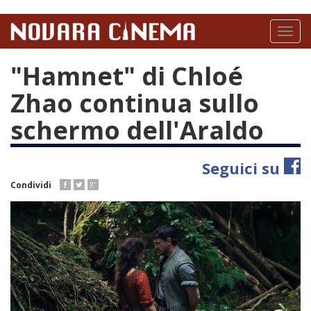
Salta
al
Toggl
contenuto
naviga
principale
"Hamnet" di Chloé
Zhao continua sullo
schermo dell'Araldo
Seguici su
Condividi