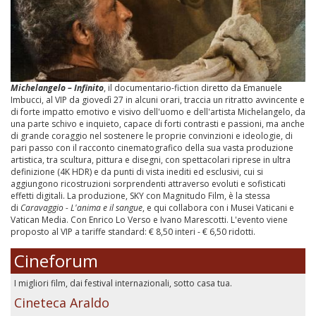
Michelangelo – Infinito
, il documentario-fiction diretto da Emanuele
Imbucci, al VIP da giovedì 27 in alcuni orari, traccia un ritratto avvincente e
di forte impatto emotivo e visivo dell'uomo e dell'artista Michelangelo, da
una parte schivo e inquieto, capace di forti contrasti e passioni, ma anche
di grande coraggio nel sostenere le proprie convinzioni e ideologie, di
pari passo con il racconto cinematografico della sua vasta produzione
artistica, tra scultura, pittura e disegni, con spettacolari riprese in ultra
definizione (4K HDR) e da punti di vista inediti ed esclusivi, cui si
aggiungono ricostruzioni sorprendenti attraverso evoluti e sofisticati
effetti digitali. La produzione, SKY con Magnitudo Film, è la stessa
di
Caravaggio - L'anima e il sangue
, e qui collabora con i Musei Vaticani e
Vatican Media. Con Enrico Lo Verso e Ivano Marescotti. L'evento viene
proposto al VIP a tariffe standard: € 8,50 interi - € 6,50 ridotti.
Cineforum
I migliori film, dai festival internazionali, sotto casa tua.
Cineteca Araldo