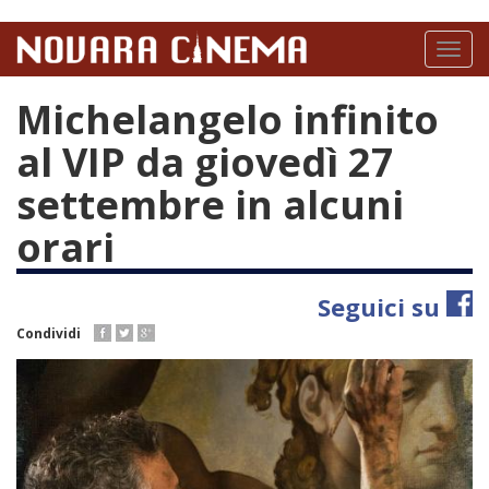
Salta
al
Toggl
contenuto
naviga
principale
Michelangelo infinito
al VIP da giovedì 27
settembre in alcuni
orari
Seguici su
Condividi