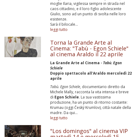
moglie Ilaria, vigilessa sempre in strada nel
caos cittadino, e il loro figlio adolescente
Giulio, sono ad un punto di svolta nelle loro
esistenze.
Sarà il bilocale...
leggi tutto
Torna la Grande Arte al
Cinema: "Tabù - Egon Schiele"
al cinema Araldo il 22 aprile
La Grande Arte al Cinema -
Tabù. Egon
Schiele
Doppio spettacolo all'Araldo mercoledì 22
aprile
Tabù. Egon Schiele
, documentario diretto da
Michele Mally, racconta la vita intensa e breve
di
Egon Schiele
. La sua vastissima
produzione, ha un punto di ritorno costante:
Krumau (oggi Český Krumlov), città natale della
madre. Da qui...
leggi tutto
"Los domingos" al cinema VIP
martedì 14 e mercoledì 15