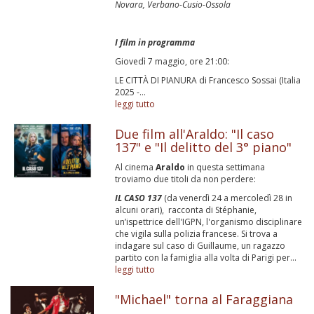
Novara, Verbano-Cusio-Ossola
I film in programma
Giovedì 7 maggio, ore 21:00:
LE CITTÀ DI PIANURA di Francesco Sossai (Italia
2025 -...
leggi tutto
Due film all'Araldo: "Il caso
137" e "Il delitto del 3° piano"
Al cinema
Araldo
in questa settimana
troviamo due titoli da non perdere:
IL CASO 137
(da venerdì 24 a mercoledì 28 in
alcuni orari), racconta di Stéphanie,
un’ispettrice dell'IGPN, l'organismo disciplinare
che vigila sulla polizia francese. Si trova a
indagare sul caso di Guillaume, un ragazzo
partito con la famiglia alla volta di Parigi per...
leggi tutto
"Michael" torna al Faraggiana