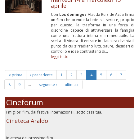
aprile
Con
Los domingos
Alauda Ruiz de Azúa firma
un film che prende la fede sul serio e, proprio
per questo, la trasforma in una forza di
disordine capace di attraversare la famiglia
come una frattura intima e irrimediabile. La
scelta di Ainara di entrare in clausura diventa il
punto da cui s’irradiano lutti, paure, desideri di
controllo e idee contrastanti di...
leggi tutto
« prima
‹ precedente
1
2
3
4
5
6
7
8
9
…
seguente ›
ultima »
Cineforum
I migliori film, dai festival internazionali, sotto casa tua.
Cineteca Araldo
In attesa del prossimo film...