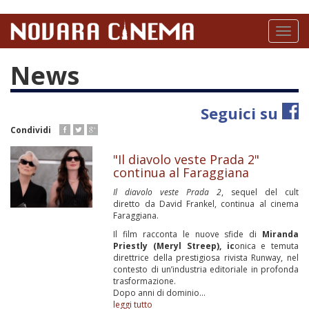
Salta
al
Toggl
contenuto
naviga
principale
News
Seguici su
Condividi
"Il diavolo veste Prada 2"
continua al Faraggiana
Il diavolo veste Prada 2
, sequel del cult
diretto da David Frankel, continua al cinema
Faraggiana.
Il film racconta le nuove sfide di
Miranda
Priestly (Meryl Streep), ic
onica e temuta
direttrice della prestigiosa rivista Runway, nel
contesto di un’industria editoriale in profonda
trasformazione.
Dopo anni di dominio...
leggi tutto