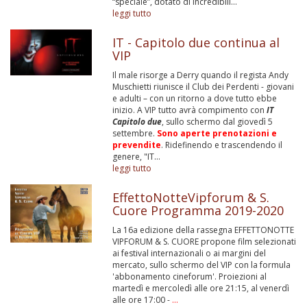
“speciale”, dotato di incredibili...
leggi tutto
IT - Capitolo due continua al
VIP
Il male risorge a Derry quando il regista Andy
Muschietti riunisce il Club dei Perdenti - giovani
e adulti – con un ritorno a dove tutto ebbe
inizio. A VIP tutto avrà compimento con
IT
Capitolo due
, sullo schermo dal giovedì 5
settembre.
Sono aperte prenotazioni e
prevendite
. Ridefinendo e trascendendo il
genere, "IT...
leggi tutto
EffettoNotteVipforum & S.
Cuore Programma 2019-2020
La 16a edizione della rassegna EFFETTONOTTE
VIPFORUM & S. CUORE propone film selezionati
ai festival internazionali o ai margini del
mercato, sullo schermo del VIP con la formula
'abbonamento cineforum'. Proiezioni al
martedì e mercoledì alle ore 21:15, al venerdì
alle ore 17:00 -
...