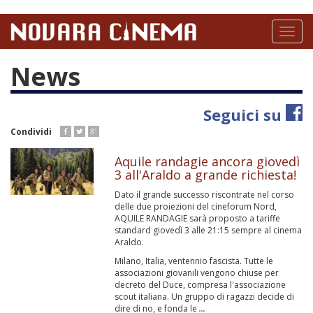
Salta
al
Toggl
contenuto
naviga
principale
News
Seguici su
Condividi
Aquile randagie ancora giovedì
3 all'Araldo a grande richiesta!
Dato il grande successo riscontrate nel corso
delle due proiezioni del cineforum Nord,
AQUILE RANDAGIE sarà proposto a tariffe
standard giovedì 3 alle 21:15 sempre al cinema
Araldo.
Milano, Italia, ventennio fascista. Tutte le
associazioni giovanili vengono chiuse per
decreto del Duce, compresa l'associazione
scout italiana. Un gruppo di ragazzi decide di
dire di no, e fonda le
...