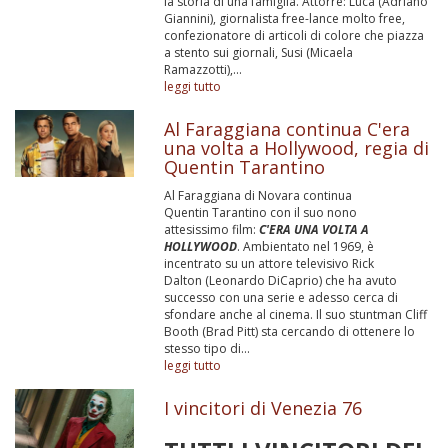
la storia di una famiglia. Attorre: Luca (Adriano
Giannini), giornalista free-lance molto free,
confezionatore di articoli di colore che piazza
a stento sui giornali, Susi (Micaela
Ramazzotti),...
leggi tutto
Al Faraggiana continua C'era
una volta a Hollywood, regia di
Quentin Tarantino
Al Faraggiana di Novara continua
Quentin Tarantino con il suo nono
attesissimo film:
C'ERA UNA VOLTA A
HOLLYWOOD
. Ambientato nel 1969, è
incentrato su un attore televisivo Rick
Dalton (Leonardo DiCaprio) che ha avuto
successo con una serie e adesso cerca di
sfondare anche al cinema. Il suo stuntman Cliff
Booth (Brad Pitt) sta cercando di ottenere lo
stesso tipo di...
leggi tutto
I vincitori di Venezia 76