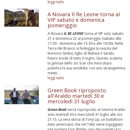
leggi tutto
A Novara Il Re Leone torna al
VIP sabato e domenica
pomeriggio
A Novara
IL RE LEONE
torna al VIP solo sabato
21 e domenica 22 al pomeriggio (sabato alle
17:30 - domenica alle 15:30 e alle 18:00). Nella
Terra del Branco si festeggia la nascita del
leoncino Simba, figlio di Mufasa e Sarabi,
futuro erede di tutto il regno. Questo scatena
la gelosia dello zio Scar che mesi dopo
pianifica la sua vendetta: con uno stratagemma
mette...
leggi tutto
Green Book riproposto
all'Araldo martedì 30 e
mercoledì 31 luglio
Green Book
verrà roproposto al cinema Araldo
solo martedì 30 e mercoledì 31 luglio alle ore
21:15. La vera storia di Tony Lip, un buttafuori
italo-americano che nel 1962 viene ingaggiato
per portare Don Shirley, uno dei pianisti jazz