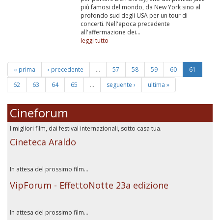
più famosi del mondo, da New York sino al
profondo sud degli USA per un tour di
concerti. Nell'epoca precedente
all'affermazione dei...
leggi tutto
« prima
‹ precedente
…
57
58
59
60
61
62
63
64
65
…
seguente ›
ultima »
Cineforum
I migliori film, dai festival internazionali, sotto casa tua.
Cineteca Araldo
In attesa del prossimo film...
VipForum - EffettoNotte 23a edizione
In attesa del prossimo film...