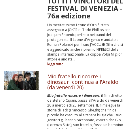
TUTTI I VINCITORI DEL
FESTIVAL DI VENEZIA -
76a edizione
Un meritatissimo Leone d'Oro è stato
assegnato a JOKER di Todd Phillips con
Joaquim Phoenix perfetto nei panni del
protagonista. Il Leone d'Argento è andato a
Roman Polanski per il suo J'ACCUSE (film che si
è aggiudicato anche il premio FIPRESCI della
stampa internazionale. La coppa Volpi Miglior
attore è andata...
leggi tutto
Mio fratello rincorre i
dinosauri continua all'Araldo
(da venerdì 20)
Mio fratello rincorre i dinosauri,
il film diretto
da Stefano Cipani, passa all'Araldo da venerdì
20 a mercoledì 25 settembre. IL films egue la
storia di Jack (Francesco Gheghi) che fin da
piccolo ha creduto alla tenera bugia che i suoi
genitori gli hanno raccontato, ovvero che Gio
(Lorenzo Sisto), suo fratello, fosse un bambino