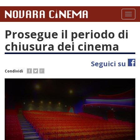
Salta
al
Toggl
contenuto
naviga
principale
Prosegue il periodo di
chiusura dei cinema
Seguici su
Condividi