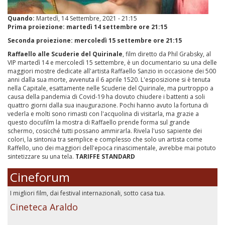
Quando:
Martedì, 14 Settembre, 2021 - 21:15
Prima proiezione: martedì 14 settembre ore 21:15
Seconda proiezione: mercoledì 15 settembre ore 21:15
Raffaello alle Scuderie del Quirinale
, film diretto da Phil Grabsky, al
VIP martedì 14 e mercoledì 15 settembre, è un documentario su una delle
maggiori mostre dedicate all'artista Raffaello Sanzio in occasione dei 500
anni dalla sua morte, avvenuta il 6 aprile 1520. L'esposizione si è tenuta
nella Capitale, esattamente nelle Scuderie del Quirinale, ma purtroppo a
causa della pandemia di Covid-19 ha dovuto chiudere i battenti a soli
quattro giorni dalla sua inaugurazione. Pochi hanno avuto la fortuna di
vederla e molti sono rimasti con l'acquolina di visitarla, ma grazie a
questo docufilm la mostra di Raffaello prende forma sul grande
schermo, cosicché tutti possano ammirarla. Rivela l'uso sapiente dei
colori, la sintonia tra semplice e complesso che solo un artista come
Raffello, uno dei maggiori dell'epoca rinascimentale, avrebbe mai potuto
sintetizzare su una tela.
TARIFFE STANDARD
Cineforum
I migliori film, dai festival internazionali, sotto casa tua.
Cineteca Araldo