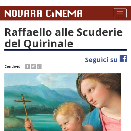
Salta
al
Toggl
contenuto
naviga
principale
Raffaello alle Scuderie
del Quirinale
Seguici su
Condividi