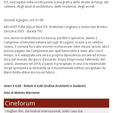
4:3, ineccepibili nella ricostruzione scenografica delle strade di Parigi, del
cantiere, degli studi di architettura, delle residenze, degli arredi.
Giovedì 4 giugno, ore 21:00:
ARCHITETTURA DELLA FELICITÀ di Michele Cirigliano e Anton Von Bredov
(Svizzera 2025 - durata 79')
Una storia rocam­bo­lesca tra ascesa, perdita e speranza. Siamo a
Campione, un’enclave italiana sul Lago di Lugano. Grazie a un celebre
casinò, il comune ha tratto enormi ricchezze per oltre mezzo secolo. Ma il
prezzo pagato dai Campio­nesi per quel benes­sere è stato alto: con il
tempo, si è svilup­pata una vera e propria dipen­denza sociale ed econo­
mica dal mondo del gioco d’azzardo. Dopo l’improv­viso falli­mento del
casinò, avve­nuto nel 2018, il paese è preci­pi­tato in una crisi esis­ten­ziale.
Sorge spon­tanea la domanda se il monu­men­tale edificio proget­tato da
Mario Botta abbia ancora un futuro...
Interi € 6,00 - Ridotti € 4,00 (Ordine Architetti e Studenti)
Foto di Matteo Marinone
Cineforum
I migliori film, dai festival internazionali, sotto casa tua.