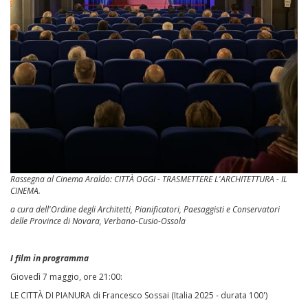
Rassegna al Cinema Araldo: CITTÀ OGGI - TRASMETTERE L'ARCHITETTURA - IL
CINEMA.
a cura dell'Ordine degli Architetti, Pianificatori, Paesaggisti e Conservatori
delle Province di Novara, Verbano-Cusio-Ossola
I film in programma
Giovedì 7 maggio, ore 21:00:
LE CITTÀ DI PIANURA di Francesco Sossai (Italia 2025 - durata 100')