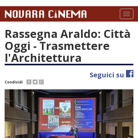
Salta
al
Toggl
contenuto
naviga
principale
Rassegna Araldo: Città
Oggi - Trasmettere
l'Architettura
Seguici su
Condividi