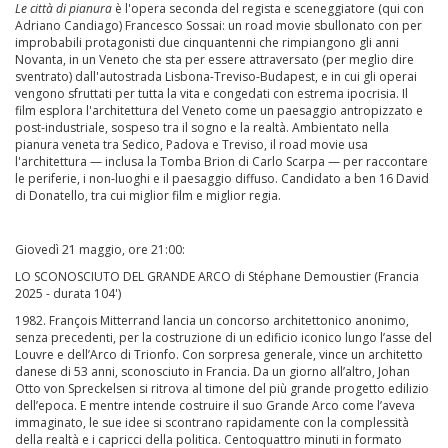
Le città di pianura
è l'opera seconda del regista e sceneggiatore (qui con
Adriano Candiago) Francesco Sossai: un road movie sbullonato con per
improbabili protagonisti due cinquantenni che rimpiangono gli anni
Novanta, in un Veneto che sta per essere attraversato (per meglio dire
sventrato) dall'autostrada Lisbona-Treviso-Budapest, e in cui gli operai
vengono sfruttati per tutta la vita e congedati con estrema ipocrisia. Il
film esplora l'architettura del Veneto come un paesaggio antropizzato e
post-industriale, sospeso tra il sogno e la realtà. Ambientato nella
pianura veneta tra Sedico, Padova e Treviso, il road movie usa
l'architettura — inclusa la Tomba Brion di Carlo Scarpa — per raccontare
le periferie, i non-luoghi e il paesaggio diffuso. Candidato a ben 16 David
di Donatello, tra cui miglior film e miglior regia.
Giovedì 21 maggio, ore 21:00:
LO SCONOSCIUTO DEL GRANDE ARCO di Stéphane Demoustier (Francia
2025 - durata 104')
1982. François Mitterrand lancia un concorso architettonico anonimo,
senza precedenti, per la costruzione di un edificio iconico lungo l’asse del
Louvre e dell’Arco di Trionfo. Con sorpresa generale, vince un architetto
danese di 53 anni, sconosciuto in Francia. Da un giorno all’altro, Johan
Otto von Spreckelsen si ritrova al timone del più grande progetto edilizio
dell’epoca. E mentre intende costruire il suo Grande Arco come l’aveva
immaginato, le sue idee si scontrano rapidamente con la complessità
della realtà e i capricci della politica. Centoquattro minuti in formato