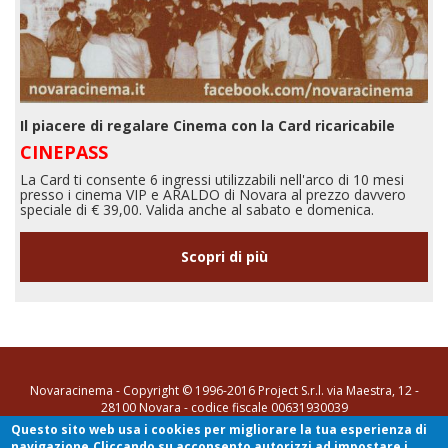
Il piacere di regalare Cinema con la Card ricaricabile
CINEPASS
La Card ti consente 6 ingressi utilizzabili nell'arco di 10 mesi
presso i cinema VIP e ARALDO di Novara al prezzo davvero
speciale di € 39,00. Valida anche al sabato e domenica.
Scopri di più
Novaracinema - Copyright © 1996-2016 Project S.r.l. via Maestra, 12 -
28100 Novara - codice fiscale 00631930039
Questo sito web usa i cookies per migliorare la tua esperienza di
tel. 0321 35731
-
info@novaracinema.it
navigazione.Cliccando su acconsento autorizzi ad impostare i