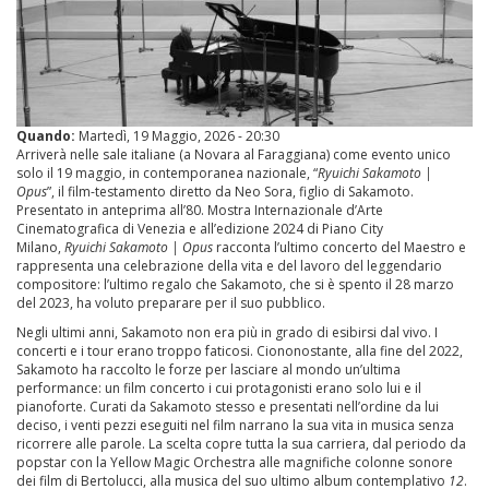
Quando:
Martedì, 19 Maggio, 2026 - 20:30
Arriverà nelle sale italiane (a Novara al Faraggiana) come evento unico
solo il 19 maggio, in contemporanea nazionale, “
Ryuichi Sakamoto |
Opus
”, il film-testamento diretto da Neo Sora, figlio di Sakamoto.
Presentato in anteprima all’80. Mostra Internazionale d’Arte
Cinematografica di Venezia e all’edizione 2024 di Piano City
Milano,
Ryuichi Sakamoto | Opus
racconta l’ultimo concerto del Maestro e
rappresenta una celebrazione della vita e del lavoro del leggendario
compositore: l’ultimo regalo che Sakamoto, che si è spento il 28 marzo
del 2023, ha voluto preparare per il suo pubblico.
Negli ultimi anni, Sakamoto non era più in grado di esibirsi dal vivo. I
concerti e i tour erano troppo faticosi. Ciononostante, alla fine del 2022,
Sakamoto ha raccolto le forze per lasciare al mondo un’ultima
performance: un film concerto i cui protagonisti erano solo lui e il
pianoforte. Curati da Sakamoto stesso e presentati nell’ordine da lui
deciso, i venti pezzi eseguiti nel film narrano la sua vita in musica senza
ricorrere alle parole. La scelta copre tutta la sua carriera, dal periodo da
popstar con la Yellow Magic Orchestra alle magnifiche colonne sonore
dei film di Bertolucci, alla musica del suo ultimo album contemplativo
12
.