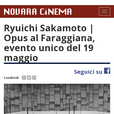
Salta
al
Toggl
contenuto
naviga
principale
Ryuichi Sakamoto |
Opus al Faraggiana,
evento unico del 19
maggio
Seguici su
Condividi