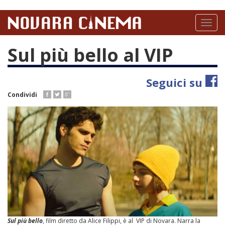
Salta
al
Toggl
contenuto
naviga
principale
Sul più bello al VIP
Seguici su
Condividi
Sul più bello
, film diretto da Alice Filippi, è al VIP di Novara. Narra la