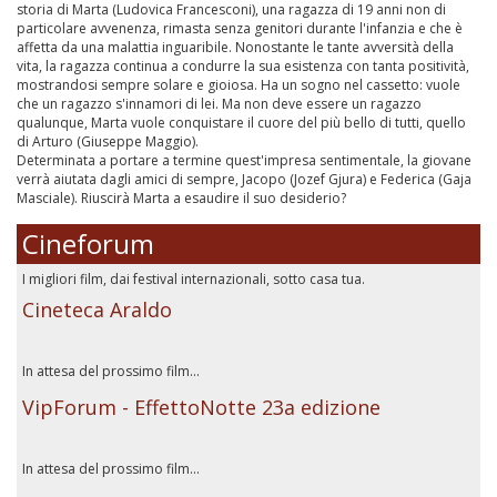
storia di Marta (Ludovica Francesconi), una ragazza di 19 anni non di
particolare avvenenza, rimasta senza genitori durante l'infanzia e che è
affetta da una malattia inguaribile. Nonostante le tante avversità della
vita, la ragazza continua a condurre la sua esistenza con tanta positività,
mostrandosi sempre solare e gioiosa. Ha un sogno nel cassetto: vuole
che un ragazzo s'innamori di lei. Ma non deve essere un ragazzo
qualunque, Marta vuole conquistare il cuore del più bello di tutti, quello
di Arturo (Giuseppe Maggio).
Determinata a portare a termine quest'impresa sentimentale, la giovane
verrà aiutata dagli amici di sempre, Jacopo (Jozef Gjura) e Federica (Gaja
Masciale). Riuscirà Marta a esaudire il suo desiderio?
Cineforum
I migliori film, dai festival internazionali, sotto casa tua.
Cineteca Araldo
In attesa del prossimo film...
VipForum - EffettoNotte 23a edizione
In attesa del prossimo film...