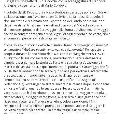
Piscaglia su soggetto di Didi Gnocchi, con la sceneggiatura di Eleonora
Angius e la voce narrante di Mario Cordova.
Prodotto da 3D Produzioni e Nexo Studios in partecipazione con SKY e in
collaborazione con Avvenire e con Gallerie d’Italia-Intesa Sanpaolo, il
documentario è realizzato con il contributo del Fondo per lo sviluppo
degli investimenti nel cinema e nell’audiovisivo del MIC ed esplora la
dimensione spirituale di Caravaggio nella Roma del Giubileo. Un viaggio
che dalla contemporaneità dei pellegrini di oggi ci porta al Seicento, dove
si forma e si perde la vita di un genio inquieto.
Come spiega lo storico dell’arte Claudio Strinati: “
Caravaggio è pittore del
sentimento e il Giubileo è sentimento, non è ragionamento
”. Per questo fu
proprio durante l’Anno Santo del 1600 che Michelangelo Merisi (1571-
1610) trovò la sua consacrazione, presentando due tele destinate a
cambiare per sempre la storia dell’arte e la sua vita: la Vocazione e il
Martirio di San Matteo. Da quel momento, la pittura di Caravaggio non fu
più la stessa: abbandonò le scene quotidiane per dedicarsi interamente
al sacro, trasformando l’arte in specchio di una fede intensa e
tormentata, intrisa di misericordia e di un profondo bisogno di
redenzione. Questa urgenza si fece ancora più intensa dopo la condanna
a morte e l’esilio, quando le sue opere si fecero cupe e drammatiche.
Con i suoi appelli al perdono rimasti inascoltati, Caravaggio morì infatti
da peccatore, in viaggio verso Roma, alla ricerca di una grazia che non
riuscì mai a ottenere. Tra luce e tenebra, colpa e perdono, il film
restituisce il ritratto intimo e potente di un uomo capace di scorgere la
bellezza persino nel peccato. Un artista fragile e universale, che nel