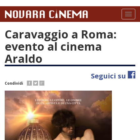
Salta
al
Toggl
contenuto
naviga
principale
Caravaggio a Roma:
evento al cinema
Araldo
Seguici su
Condividi