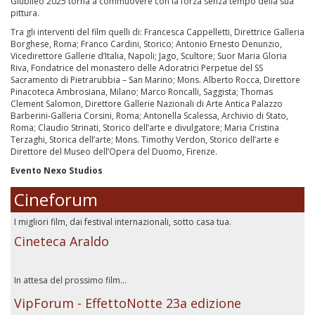
Giubileo 2025 torna a commuovere con la forza senza tempo della sua
pittura.
Tra gli interventi del film quelli di: Francesca Cappelletti, Direttrice Galleria
Borghese, Roma; Franco Cardini, Storico; Antonio Ernesto Denunzio,
Vicedirettore Gallerie d’Italia, Napoli; Jago, Scultore; Suor Maria Gloria
Riva, Fondatrice del monastero delle Adoratrici Perpetue del SS
Sacramento di Pietrarubbia – San Marino; Mons. Alberto Rocca, Direttore
Pinacoteca Ambrosiana, Milano; Marco Roncalli, Saggista; Thomas
Clement Salomon, Direttore Gallerie Nazionali di Arte Antica Palazzo
Barberini-Galleria Corsini, Roma; Antonella Scalessa, Archivio di Stato,
Roma; Claudio Strinati, Storico dell’arte e divulgatore; Maria Cristina
Terzaghi, Storica dell’arte; Mons. Timothy Verdon, Storico dell’arte e
Direttore del Museo dell’Opera del Duomo, Firenze.
Evento Nexo Studios
Cineforum
I migliori film, dai festival internazionali, sotto casa tua.
Cineteca Araldo
In attesa del prossimo film...
VipForum - EffettoNotte 23a edizione