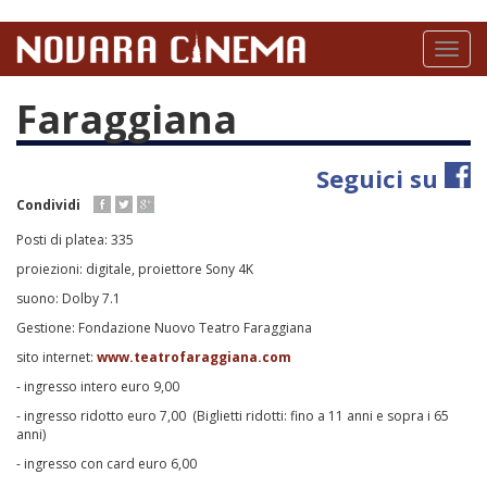
Salta
al
Toggl
contenuto
naviga
principale
Faraggiana
Seguici su
Condividi
Posti di platea: 335
proiezioni: digitale, proiettore Sony 4K
suono: Dolby 7.1
Gestione: Fondazione Nuovo Teatro Faraggiana
sito internet:
www.teatrofaraggiana.com
- ingresso intero euro 9,00
- ingresso ridotto euro 7,00 (Biglietti ridotti: fino a 11 anni e sopra i 65
anni)
- ingresso con card euro 6,00