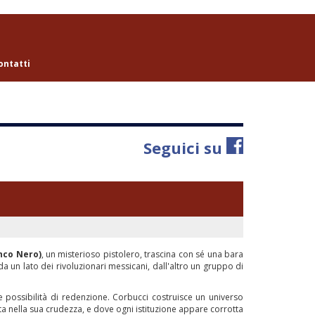
ontatti
Seguici su
nco Nero)
, un misterioso pistolero, trascina con sé una bara
da un lato dei rivoluzionari messicani, dall'altro un gruppo di
e possibilità di redenzione. Corbucci costruisce un universo
a nella sua crudezza, e dove ogni istituzione appare corrotta