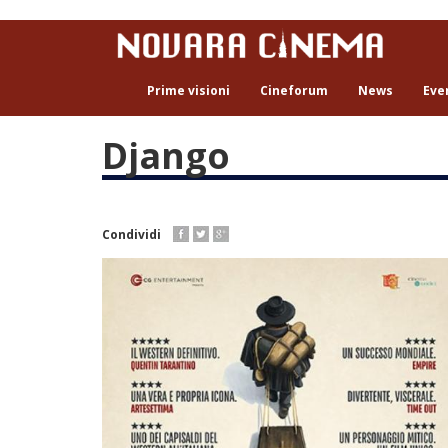
Salta
al
contenuto
principale
Prime visioni
Cineforum
News
Eve
Django
Condividi