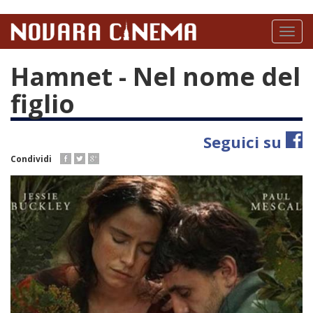
Salta
al
Toggl
contenuto
naviga
principale
Hamnet - Nel nome del
figlio
Seguici su
Condividi