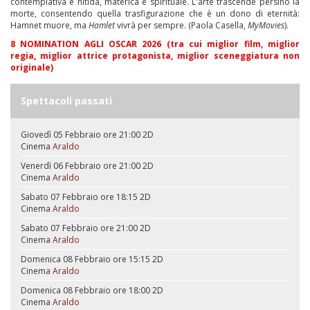
contemplativa e nitida, materica e spirituale. L'arte trascende persino la
morte, consentendo quella trasfigurazione che è un dono di eternità:
Hamnet muore, ma
Hamlet
vivrà per sempre. (Paola Casella,
MyMovies
).
8 NOMINATION AGLI OSCAR 2026 (tra cui miglior film, miglior
regia, miglior attrice protagonista, miglior sceneggiatura non
originale)
Spettacoli passati
Giovedì 05 Febbraio ore 21:00
2D
Cinema
Araldo
Venerdì 06 Febbraio ore 21:00
2D
Cinema
Araldo
Sabato 07 Febbraio ore 18:15
2D
Cinema
Araldo
Sabato 07 Febbraio ore 21:00
2D
Cinema
Araldo
Domenica 08 Febbraio ore 15:15
2D
Cinema
Araldo
Domenica 08 Febbraio ore 18:00
2D
Cinema
Araldo