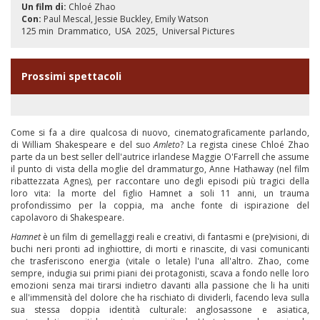
Un film di:
Chloé Zhao
Con:
Paul Mescal
Jessie Buckley
Emily Watson
125 min
Drammatico
USA
2025
Universal Pictures
Prossimi spettacoli
Come si fa a dire qualcosa di nuovo, cinematograficamente parlando,
di William Shakespeare e del suo
Amleto
? La regista cinese Chloé Zhao
parte da un best seller dell'autrice irlandese Maggie O'Farrell che assume
il punto di vista della moglie del drammaturgo, Anne Hathaway (nel film
ribattezzata Agnes), per raccontare uno degli episodi più tragici della
loro vita: la morte del figlio Hamnet a soli 11 anni, un trauma
profondissimo per la coppia, ma anche fonte di ispirazione del
capolavoro di Shakespeare.
Hamnet
è un film di gemellaggi reali e creativi, di fantasmi e (pre)visioni, di
buchi neri pronti ad inghiottire, di morti e rinascite, di vasi comunicanti
che trasferiscono energia (vitale o letale) l'una all'altro. Zhao, come
sempre, indugia sui primi piani dei protagonisti, scava a fondo nelle loro
emozioni senza mai tirarsi indietro davanti alla passione che li ha uniti
e all'immensità del dolore che ha rischiato di dividerli, facendo leva sulla
sua stessa doppia identità culturale: anglosassone e asiatica,