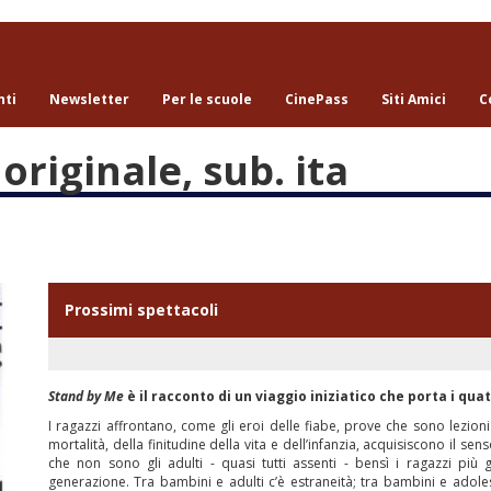
nti
Newsletter
Per le scuole
CinePass
Siti Amici
C
originale, sub. ita
Prossimi spettacoli
Stand by Me
è il racconto di un viaggio iniziatico che porta i qua
I ragazzi affrontano, come gli eroi delle fiabe, prove che sono lezion
mortalità, della finitudine della vita e dell’infanzia, acquisiscono il se
che non sono gli adulti - quasi tutti assenti - bensì i ragazzi più 
generazione. Tra bambini e adulti c’è estraneità; tra bambini e adoles