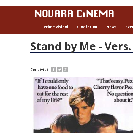
Salta
al
contenuto
principale
Prime visioni
Cineforum
News
Eve
Stand by Me - Vers. 
Condividi