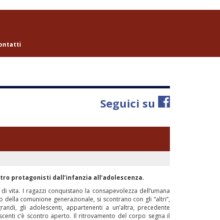
ontatti
Seguici su
ttro protagonisti dall’infanzia all’adolescenza.
i di vita. I ragazzi conquistano la consapevolezza dell’umana
nso della comunione generazionale, si scontrano con gli “altri”,
grandi, gli adolescenti, appartenenti a un’altra, precedente
centi c’è scontro aperto. Il ritrovamento del corpo segna il