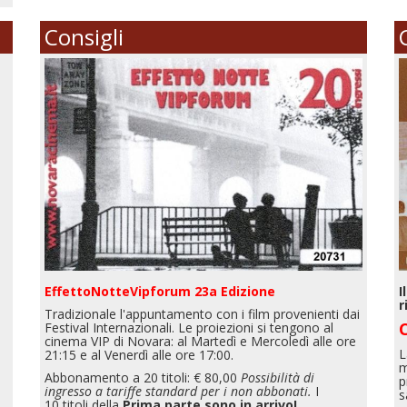
Consigli
EffettoNotteVipforum 23a Edizione
I
r
Tradizionale l'appuntamento con i film provenienti dai
Festival Internazionali. Le proiezioni si tengono al
cinema VIP di Novara: al Martedì e Mercoledì alle ore
L
21:15 e al Venerdì alle ore 17:00.
m
Abbonamento a 20 titoli: € 80,00
Possibilità di
p
ingresso a tariffe standard per i non abbonati.
I
s
10 titoli della
Prima parte sono in arrivo!