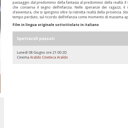
passaggio dal predominio della fantasia al predominio della realtà. Il fi
che conserva il segno dell’infanzia. Nelle speranze dei ragazzi, il 
d’avventura, che si spingono oltre la ristretta realtà della provincia.
St
tempo perduto, sul ricordo dell’infanzia come momento di massima aper
Film in lingua originale sottotitolato in italiano
Spettacoli passati
Lunedì 08 Giugno ore 21:00
2D
Cinema
Araldo
Cineteca Araldo