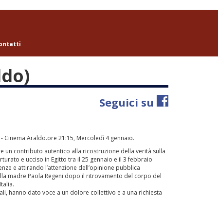
ontatti
ldo)
Seguici su
) - Cinema Araldo.ore 21:15, Mercoledì 4 gennaio.
 un contributo autentico alla ricostruzione della verità sulla
rturato e ucciso in Egitto tra il 25 gennaio e il 3 febbraio
enze e attirando l’attenzione dell’opinione pubblica
alla madre Paola Regeni dopo il ritrovamento del corpo del
talia.
tali, hanno dato voce a un dolore collettivo e a una richiesta