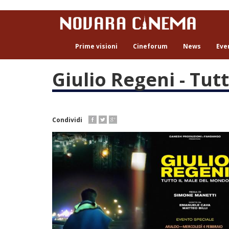
Salta
al
contenuto
principale
Prime visioni
Cineforum
News
Eve
Giulio Regeni - Tut
Condividi