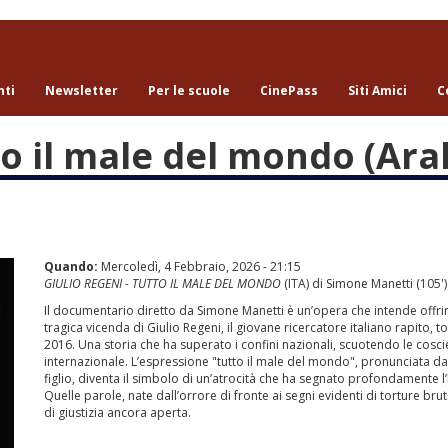
nti
Newsletter
Per le scuole
CinePass
Siti Amici
C
to il male del mondo (Ara
Quando:
Mercoledì, 4 Febbraio, 2026 - 21:15
GIULIO REGENI - TUTTO IL MALE DEL MONDO
(ITA) di Simone Manetti (105'
Il documentario diretto da Simone Manetti è un’opera che intende offrire
tragica vicenda di Giulio Regeni, il giovane ricercatore italiano rapito, to
2016. Una storia che ha superato i confini nazionali, scuotendo le cosci
internazionale. L’espressione "tutto il male del mondo", pronunciata d
figlio, diventa il simbolo di un’atrocità che ha segnato profondamente l’I
Quelle parole, nate dall’orrore di fronte ai segni evidenti di torture bru
di giustizia ancora aperta.