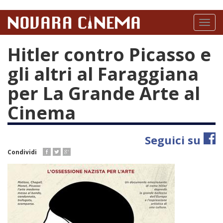
Salta
al
Toggl
contenuto
naviga
principale
Hitler contro Picasso e
gli altri al Faraggiana
per La Grande Arte al
Cinema
Seguici su
Condividi