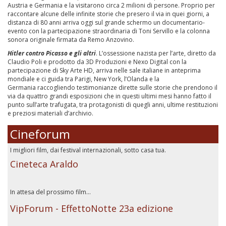
Austria e Germania e la visitarono circa 2 milioni di persone. Proprio per
raccontare alcune delle infinite storie che presero il via in quei giorni, a
distanza di 80 anni arriva oggi sul grande schermo un documentario-
evento con la partecipazione straordinaria di Toni Servillo e la colonna
sonora originale firmata da Remo Anzovino.
Hitler contro Picasso e gli altri
. L’ossessione nazista per l’arte, diretto da
Claudio Poli e prodotto da 3D Produzioni e Nexo Digital con la
partecipazione di Sky Arte HD, arriva nelle sale italiane in anteprima
mondiale e ci guida tra Parigi, New York, l’Olanda e la
Germania raccogliendo testimonianze dirette sulle storie che prendono il
via da quattro grandi esposizioni che in questi ultimi mesi hanno fatto il
punto sull’arte trafugata, tra protagonisti di quegli anni, ultime restituzioni
e preziosi materiali d’archivio.
Cineforum
I migliori film, dai festival internazionali, sotto casa tua.
Cineteca Araldo
In attesa del prossimo film...
VipForum - EffettoNotte 23a edizione