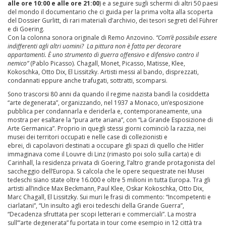
alle ore 10:00 e alle ore 21:00
) e a seguire sugli schermi di altri 50 paesi
del mondo il documentario che ci guida per la prima volta alla scoperta
del Dossier Gurlitt, di rari materiali d’archivio, dei tesori segreti del Führer
e di Goering.
Con la colonna sonora originale di Remo Anzovino.
“Com’è possibile essere
indifferenti agli altri uomini? La pittura non è fatta per decorare
appartamenti. È uno strumento di guerra offensivo e difensivo contro il
nemico”
(Pablo Picasso). Chagall, Monet, Picasso, Matisse, Klee,
Kokoschka, Otto Dix, El Lissitzky. Artisti messi al bando, disprezzati,
condannati eppure anche trafugati, sottratti, scomparsi.
Sono trascorsi 80 anni da quando il regime nazista bandì la cosiddetta
“arte degenerata”, organizzando, nel 1937 a Monaco, un’esposizione
pubblica per condannarla e deriderla e, contemporaneamente, una
mostra per esaltare la “pura arte ariana”, con “La Grande Esposizione di
Arte Germanica”. Proprio in quegli stessi giorni cominciò la razzia, nei
musei dei territori occupati e nelle case di collezionisti e
ebrei, di capolavori destinati a occupare gli spazi di quello che Hitler
immaginava come il Louvre di Linz (rimasto poi solo sulla carta) e di
Carinhall, la residenza privata di Goering, l’altro grande protagonista del
saccheggio dell’Europa. Si calcola che le opere sequestrate nei Musei
tedeschi siano state oltre 16.000 e oltre 5 milioni in tutta Europa. Tra gli
artisti all’indice Max Beckmann, Paul Klee, Oskar Kokoschka, Otto Dix,
Marc Chagall, El Lissitzky. Sui muri le frasi di commento: “Incompetenti e
ciarlatani”, “Un insulto agli eroi tedeschi della Grande Guerra”,
“Decadenza sfruttata per scopi letterari e commerciali”. La mostra
sull’”arte degenerata” fu portata in tour come esempio in 12 città tra