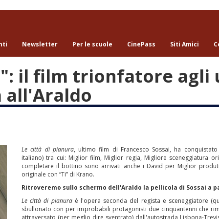
nti
Newsletter
Per le scuole
CinePass
Siti Amici
C
": il film trionfatore agli
 all'Araldo
Le città di pianura
, ultimo film di Francesco Sossai, ha conquistat
italiano) tra cui: Miglior film, Miglior regia, Migliore sceneggiatura
completare il bottino sono arrivati anche i David per Miglior produt
originale con “Ti” di Krano.
Ritroveremo sullo schermo dell'Araldo la pellicola di Sossai a 
Le città di pianura
è l'opera seconda del regista e sceneggiatore (q
sbullonato con per improbabili protagonisti due cinquantenni che ri
attraversato (per meglio dire sventrato) dall'autostrada Lisbona-Trevis