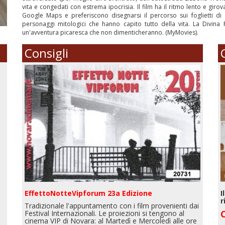
vita e congedati con estrema ipocrisia. Il film ha il ritmo lento e giro
Google Maps e preferiscono disegnarsi il percorso sui foglietti d
personaggi mitologici che hanno capito tutto della vita. La Divina 
un'avventura picaresca che non dimenticheranno. (MyMovies).
Consigli
EffettoNotteVipforum 23a Edizione
I
r
Tradizionale l'appuntamento con i film provenienti dai
Festival Internazionali. Le proiezioni si tengono al
cinema VIP di Novara: al Martedì e Mercoledì alle ore