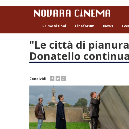
Salta
al
contenuto
principale
Prime visioni
Cineforum
News
Eve
"Le città di pianura
Donatello continua
Condividi