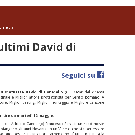
ontatti
 ultimi David di
Seguici su
o
8 statuette David di Donatello
(Gli Oscar del cinema
 originale e Miglior attore protagonista per Sergio Romano. A
tore, Miglior casting, Miglior montaggio e Migliore canzone
partire da martedì 12 maggio.
ui con Adriano Candiago) Francesco Sossai: un road movie
mpiangono gli anni Novanta, in un Veneto che sta per essere
o-Budapest, e in cui gli operai vengono sfruttati per tutta la