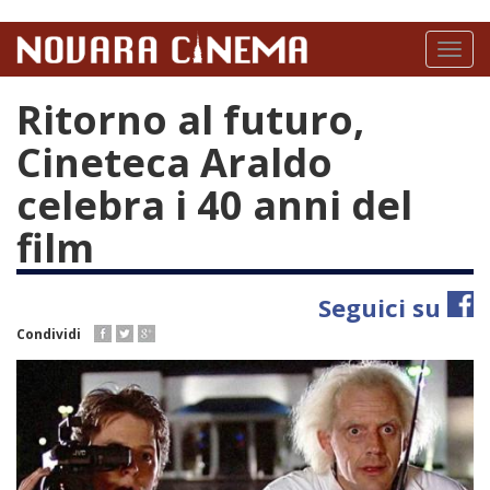
Salta
al
Toggl
contenuto
naviga
principale
Ritorno al futuro,
Cineteca Araldo
celebra i 40 anni del
film
Seguici su
Condividi