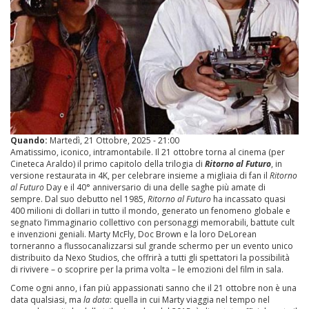
Quando:
Martedì, 21 Ottobre, 2025 - 21:00
Amatissimo, iconico, intramontabile. Il 21 ottobre torna al cinema (per
Cineteca Araldo) il primo capitolo della trilogia di
Ritorno al Futuro
, in
versione restaurata in 4K, per celebrare insieme a migliaia di fan il
Ritorno
al Futuro
Day e il 40° anniversario di una delle saghe più amate di
sempre. Dal suo debutto nel 1985,
Ritorno al Futuro
ha incassato quasi
400 milioni di dollari in tutto il mondo, generato un fenomeno globale e
segnato l’immaginario collettivo con personaggi memorabili, battute cult
e invenzioni geniali. Marty McFly, Doc Brown e la loro DeLorean
torneranno a flussocanalizzarsi sul grande schermo per un evento unico
distribuito da Nexo Studios, che offrirà a tutti gli spettatori la possibilità
di rivivere – o scoprire per la prima volta – le emozioni del film in sala.
Come ogni anno, i fan più appassionati sanno che il 21 ottobre non è una
data qualsiasi, ma
la data
: quella in cui Marty viaggia nel tempo nel