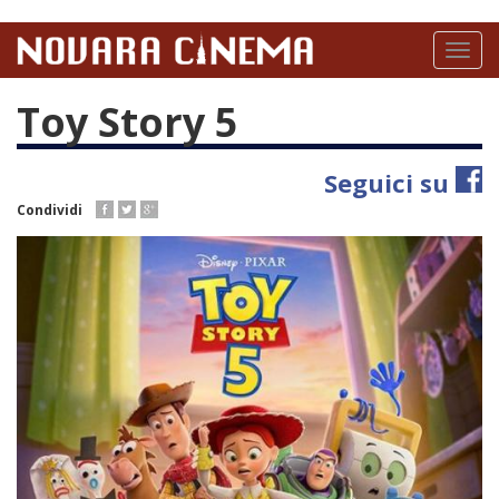
Salta
al
Toggl
contenuto
naviga
principale
Toy Story 5
Seguici su
Condividi