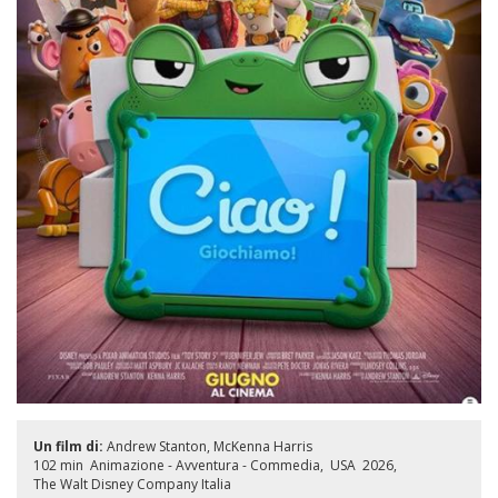
Un film di:
Andrew Stanton
McKenna Harris
102 min
Animazione - Avventura - Commedia
USA
2026
The Walt Disney Company Italia