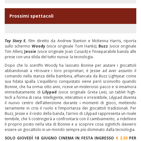
Prossimi spettacoli
Toy Story 5
, film diretto da Andrew Stanton e McKenna Harris, riporta
sullo schermo
Woody
(voce originale Tom Hanks),
Buzz
(voce originale
Tim Allen),
Jessie
(voce originale Joan Cusack) e l’inseparabile banda alle
prese con una sfida del tutto nuova: la tecnologia.
Dopo che lo sceriffo Woody ha lasciato Bonnie per aiutare i giocattoli
abbandonati a ritrovare i loro proprietari, è Jessie ad aver assunto il
comando nella stanza della bambina, affiancata da Buzz Lightyear come
sua fidata spalla. L’equilibrio conquistato viene però sconvolto quando
Bonnie, che ha ormai otto anni, riceve un misterioso pacco e si innamora
immediatamente di
Lilypad
(voce originale Greta Lee), un tablet high-
tech a forma di rana. Intelligente, interattivo e irresistibile, Lilypad diventa
il nuovo centro dell’attenzione durante i momenti di gioco, mettendo
seriamente in crisi il ruolo e l’importanza dei giocattoli tradizionali. Per
Buzz, Jessie e il resto della banda, l’arrivo di Lilypad rappresenta un rivale
temibile, che li costringerà a confrontarsi con il cambiamento, a ridefinire
il proprio posto nella vita di Bonnie e a scoprire cosa significhi davvero
essere un giocattolo in un mondo sempre più dominato dalla tecnologia.
SOLO GIOVEDÌ 18 GIUGNO CINEMA IN FESTA INGRESSO
€ 3,50
PER